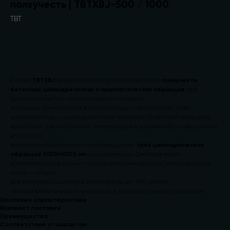
ползучесть | TBTXBJ-500 / 1000
TBT
Запросить стоимость
Серия
TBTXBJ
предназначена для определения
ползучести
бетонных цилиндрических и призматических образцов
при
одноосном сжатии под постоянной нагрузкой.
Установка применяется в строительных лабораториях, НИИ,
университетах и центрах контроля качества. Позволяет проводить
испытания при постоянной температуре в условиях без повышенной
влажности.
Конструкция рассчитана на размещение
трёх цилиндрических
образцов D150×H300 мм
одновременно. Система может
комплектоваться ручным гидравлическим насосом (электрический
насос — опция).
Все нагружающие плиты изготовлены на ЧПУ, имеют
термообработанную поверхность и высокую точность геометрии
Основные характеристики
Комплект поставки
Преимущества
Соответствие стандартам