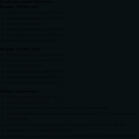
Основные характеристики
Модель TBTXBJ-500
Максимальная нагрузка: 500 кН
Диапазон измерений: 0–500 кН
Толщина плит: 50 мм
Диаметр винтовой стойки: 50 мм
Размер большой плиты: 620 мм
Размер малой плиты: 520 мм
Модель TBTXBJ-1000
Максимальная нагрузка: 1000 кН
Диапазон измерений: 0–1000 кН
Толщина плит: 70 мм
Диаметр винтовой стойки: 52 мм
Размер большой плиты: 800 мм
Размер малой плиты: 600 мм
Общие параметры:
Погрешность показаний: ±1 %
Высота пружины: 300 мм
Ход сжатия пружины: 52 мм (по запросу — иное значение)
Расстояние между плитами (рабочее пространство): 1500 мм (возможна
адаптация)
Отклонение плоскостности рабочей поверхности: ≤ 0,1 мм / 100 мм
Материал плит и колонн: сталь №45
Возможность установки LVDT-датчиков перемещения и многоканального